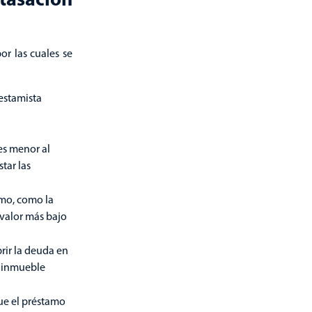
or las cuales se
restamista
 es menor al
tar las
smo, como la
 valor más bajo
rir la deuda en
l inmueble
que el préstamo