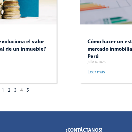
voluciona el valor
Cómo hacer un est
al de un inmueble?
mercado inmobilia
Perú
julio 6, 2026
Leer más
1
2
3
4
5
¡CONTÁCTANOS!