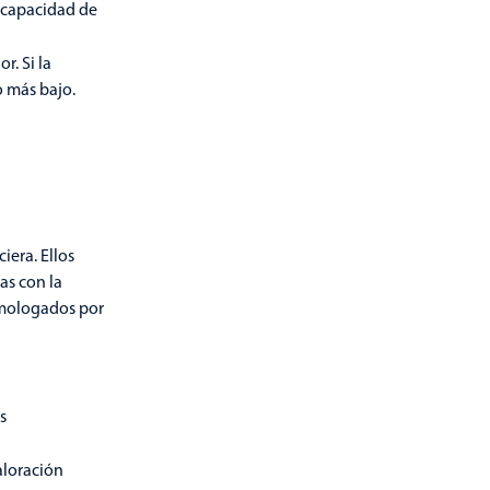
a capacidad de
r. Si la
o más bajo.
iera. Ellos
as con la
omologados por
s
aloración