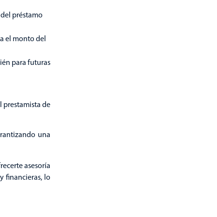
n del préstamo
ca el monto del
ién para futuras
l prestamista de
garantizando una
recerte asesoría
 financieras, lo