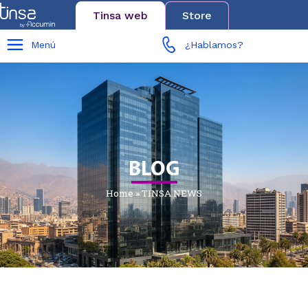
Tinsa web
Store
Menú
¿Hablamos?
BLOG
Home
»
TINSA NEWS