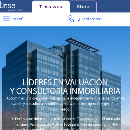
Tinsa web
Store
Menú
¿Hablamos?
LÍDERES EN VALUACIÓN
Y CONSULTORÍA INMOBILIARIA
Accumin es una compañía líder, global e independiente que se centra en la
tasación y consultoría inmobiliaria, software e inteligencia, y gestión de
riesgo.
En Perú somos líderes en la realización de: Tasaciones para el mercado
financiero, Valoración de Activos Fijos para fines de asesorías o IFRS,
Consultoría Inmobiliaria, Consultoría HTL (Hotel, Tourism & Leisure)