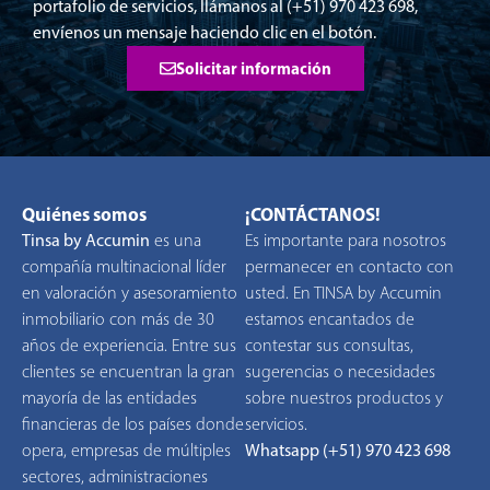
portafolio de servicios, llámanos al (+51) 970 423 698,
envíenos un mensaje haciendo clic en el botón.
Solicitar información
Quiénes somos
¡CONTÁCTANOS!
Tinsa by Accumin
es una
Es importante para nosotros
compañía multinacional líder
permanecer en contacto con
en valoración y asesoramiento
usted. En TINSA by Accumin
inmobiliario con más de 30
estamos encantados de
años de experiencia. Entre sus
contestar sus consultas,
clientes se encuentran la gran
sugerencias o necesidades
mayoría de las entidades
sobre nuestros productos y
financieras de los países donde
servicios.
opera, empresas de múltiples
Whatsapp (+51) 970 423 698
sectores, administraciones