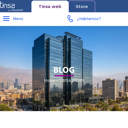
Tinsa web
Store
Menú
¿Hablamos?
BLOG
Home
»
TINSA NEWS