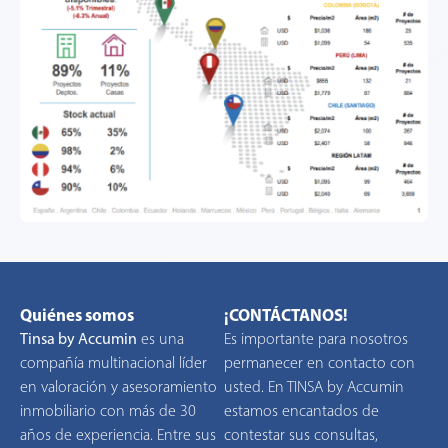
Quiénes somos
¡CONTÁCTANOS!
Tinsa by Accumin
es una
Es importante para nosotros
compañía multinacional líder
permanecer en contacto con
en valoración y asesoramiento
usted. En TINSA by Accumin
inmobiliario con más de 30
estamos encantados de
años de experiencia. Entre sus
contestar sus consultas,