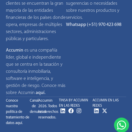
clientes se encuentran la gran
sugerencias o necesidades
mayoría de las entidades
sobre nuestros productos y
financieras de los países donde
servicios.
opera, empresas de múltiples
Whatsapp (+51) 970 423 698
sectores, administraciones
públicas y particulares.
Accumin
es una compañía
líder, global e independiente
que se centra en la tasación y
consultoría inmobiliaria,
software e inteligencia, y
gestión de riesgo. Conoce más
sobre Accumin
aquí
.
Conoce
Canal
Accumin
TINSA BY ACCUMIN
ACCUMIN EN LAS
EN LAS REDES
REDES
nuestra
de
2026. Todos
política de
denuncias
los derechos
tratamiento de
reservados.
datos aquí.