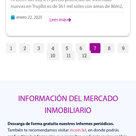
nuevas en Trujillo es de 361 mil soles con áreas de 86m2,
casi 20% más amplias que la vivienda promedio en
enero 22, 2025
Leer más
1
2
3
4
5
6
7
8
9
10
11
12
INFORMACIÓN DEL MERCADO
INMOBILIARIO
Descarga de forma gratuita nuestros informes periódicos.
También te recomendamos visitar
incoin.lat
, en donde podrás