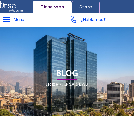
Tinsa web
Store
Menú
¿Hablamos?
BLOG
Home
»
TINSA NEWS