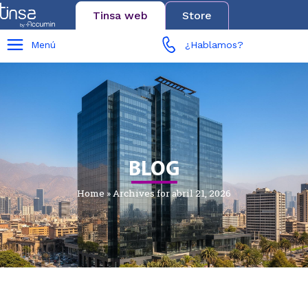
Tinsa web
Store
Menú
¿Hablamos?
BLOG
Home
»
Archives for abril 21, 2026