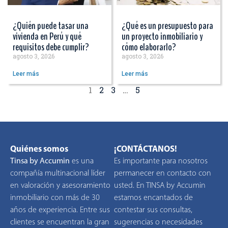
¿Quién puede tasar una
¿Qué es un presupuesto para
vivienda en Perú y qué
un proyecto inmobiliario y
requisitos debe cumplir?
cómo elaborarlo?
agosto 3, 2026
agosto 3, 2026
Leer más
Leer más
1
2
3
…
5
Quiénes somos
¡CONTÁCTANOS!
Tinsa by Accumin
es una
Es importante para nosotros
compañía multinacional líder
permanecer en contacto con
en valoración y asesoramiento
usted. En TINSA by Accumin
inmobiliario con más de 30
estamos encantados de
años de experiencia. Entre sus
contestar sus consultas,
clientes se encuentran la gran
sugerencias o necesidades