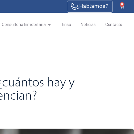
¿Hablamos?
0
Consultoría Inmobiliaria
Tinsa
Noticias
Contacto
¿cuántos hay y
encian?