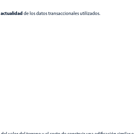
 actualidad
de los datos transaccionales utilizados.
del valor del terreno y el costo de construir una edificación similar 