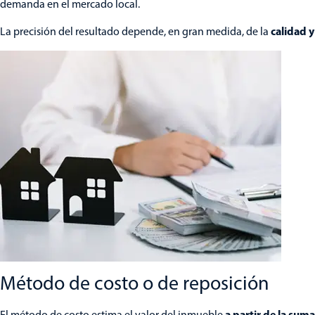
demanda en el mercado local.
calidad y
La precisión del resultado depende, en gran medida, de la
Método de costo o de reposición
a partir de la suma
El método de costo estima el valor del inmueble