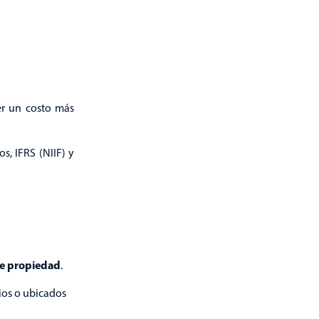
ner un costo más
s, IFRS (NIIF) y
 de propiedad
.
ios o ubicados