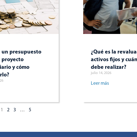
 un presupuesto
¿Qué es la revalua
 proyecto
activos fijos y cuá
iario y cómo
debe realizar?
julio 14, 2026
rlo?
026
Leer más
1
2
3
…
5