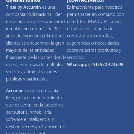
Tinsa by Accumin
es una
Es importante para nosotros
compañía multinacional líder
permanecer en contacto con
en valoración y asesoramiento
usted. En TINSA by Accumin
inmobiliario con más de 30
estamos encantados de
años de experiencia. Entre sus
contestar sus consultas,
clientes se encuentran la gran
sugerencias o necesidades
mayoría de las entidades
sobre nuestros productos y
financieras de los países donde
servicios.
opera, empresas de múltiples
Whatsapp (+51) 970 423 698
sectores, administraciones
públicas y particulares.
Accumin
es una compañía
líder, global e independiente
que se centra en la tasación y
consultoría inmobiliaria,
software e inteligencia, y
gestión de riesgo. Conoce más
sobre Accumin
aquí
.