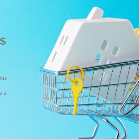
S
atis
e a