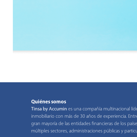
Quiénes somos
Tinsa by Accumin
es una compañía multinacional líd
inmobiliario con más de 30 años de experiencia. Entre
gran mayoría de las entidades financieras de los pa
múltiples sectores, administraciones públicas y particu