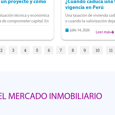
e un proyecto y cómo
¿Cuándo caduca una t
vigencia en Perú
valuación técnica y económica
Una tasación de vivienda cad
es de comprometer capital. En
o cuando la valorización deja
La vigencia depende del uso
julio 14, 2026
Leer más
2
3
4
5
6
7
8
9
10
11
L MERCADO INMOBILIARIO