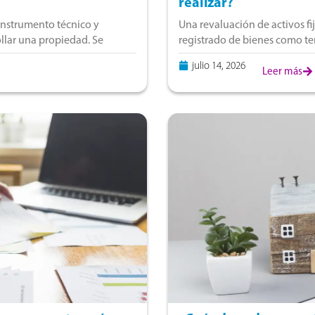
realizar?
instrumento técnico y
Una revaluación de activos fi
ollar una propiedad. Se
registrado de bienes como te
res, diseño, construcción
su valor razonable. Este pro
julio 14, 2026
Leer más