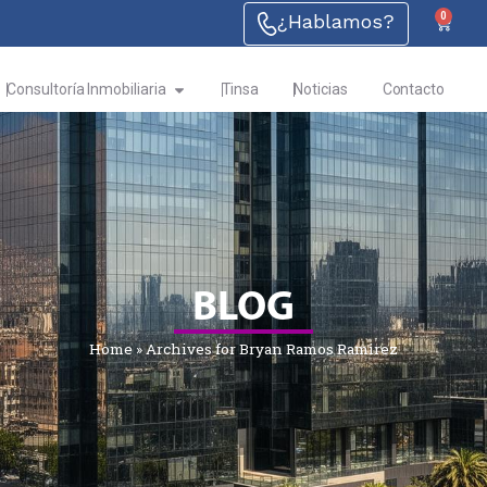
¿Hablamos?
0
Consultoría Inmobiliaria
Tinsa
Noticias
Contacto
BLOG
Home
»
Archives for Bryan Ramos Ramirez