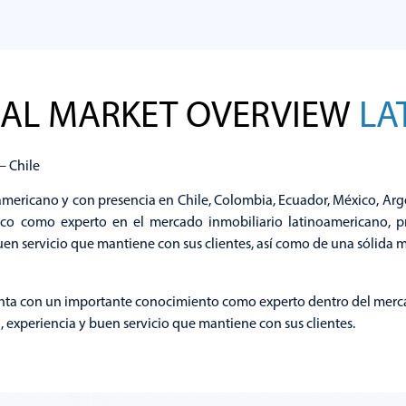
esidential Market
Posicionamien
Overview
Bancos
IAL MARKET OVERVIEW
LA
Explorar
Explorar
– Chile
mericano y con presencia en Chile, Colombia, Ecuador, México, Arge
co como experto en el mercado inmobiliario latinoamericano, pr
uen servicio que mantiene con sus clientes, así como de una sólida m
ta con un importante conocimiento como experto dentro del merca
a, experiencia y buen servicio que mantiene con sus clientes.