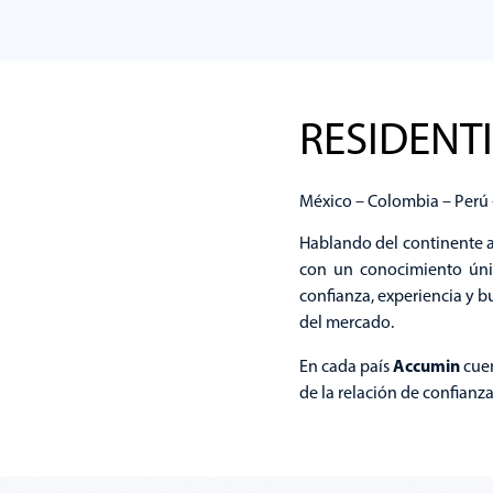
R
Ranking Inmobiliario
RESIDENT
Explorar
México – Colombia – Perú 
Hablando del continente a
con un conocimiento úni
confianza, experiencia y b
del mercado.
Accumin
En cada país
cuen
de la relación de confianz