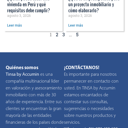
vivienda en Perú y qué
un proyecto inmobiliario y
requisitos debe cumplir?
cómo elaborarlo?
agosto 3, 2026
agosto 3, 2026
Leer más
Leer más
1
2
3
…
5
Quiénes somos
¡CONTÁCTANOS!
Tinsa by Accumin
es una
Es importante para nosotros
compañía multinacional líder
permanecer en contacto con
en valoración y asesoramiento
usted. En TINSA by Accumin
inmobiliario con más de 30
estamos encantados de
años de experiencia. Entre sus
contestar sus consultas,
clientes se encuentran la gran
sugerencias o necesidades
mayoría de las entidades
sobre nuestros productos y
financieras de los países donde
servicios.