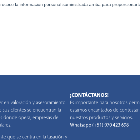
¡CONTÁCTANOS!
er en valoración y asesoramiento
Es importante para nosotros perm
 sus clientes se encuentran la
estamos encantados de contestar 
íses donde opera, empresas de
nuestros productos y servicios.
lares.
Whatsapp (+51) 970 423 698
te que se centra en la tasación y