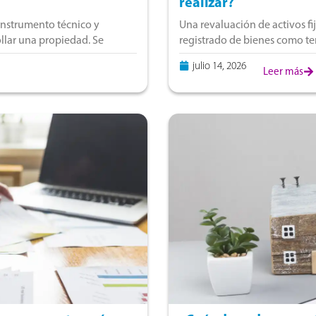
realizar?
instrumento técnico y
Una revaluación de activos fi
ollar una propiedad. Se
registrado de bienes como te
res, diseño, construcción
su valor razonable. Este pro
julio 14, 2026
Leer más