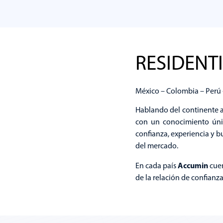
R
Ranking Inmobiliario
RESIDENT
Explorar
México – Colombia – Perú 
Hablando del continente a
con un conocimiento úni
confianza, experiencia y b
del mercado.
Accumin
En cada país
cuen
de la relación de confianz