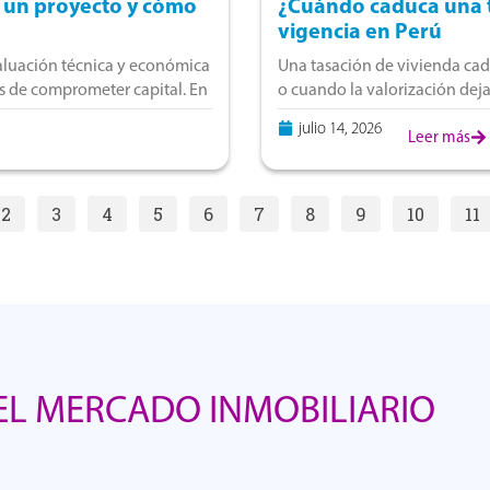
e un proyecto y cómo
¿Cuándo caduca una t
vigencia en Perú
valuación técnica y económica
Una tasación de vivienda cad
es de comprometer capital. En
o cuando la valorización deja
La vigencia depende del uso
julio 14, 2026
Leer más
2
3
4
5
6
7
8
9
10
11
L MERCADO INMOBILIARIO