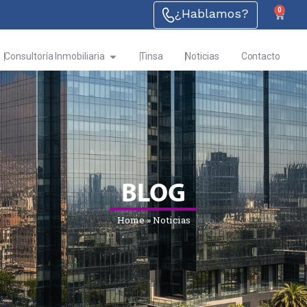
¿Hablamos?
0
Consultoría Inmobiliaria
Tinsa
Noticias
Contacto
BLOG
Home
»
Noticias