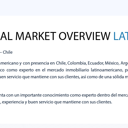
esidential Market
Posicionamien
Overview
Bancos
IAL MARKET OVERVIEW
LA
Explorar
Explorar
– Chile
mericano y con presencia en Chile, Colombia, Ecuador, México, Arge
co como experto en el mercado inmobiliario latinoamericano, pr
uen servicio que mantiene con sus clientes, así como de una sólida m
ta con un importante conocimiento como experto dentro del merca
a, experiencia y buen servicio que mantiene con sus clientes.