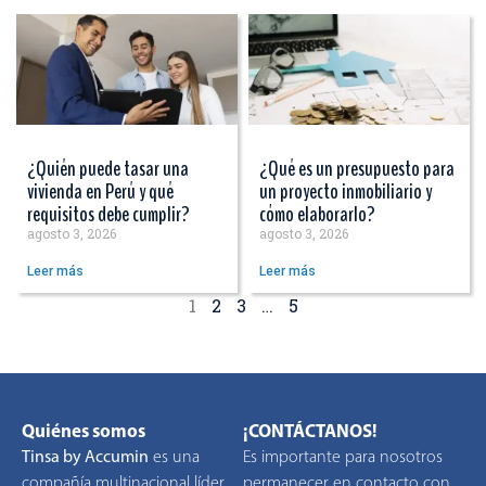
¿Quién puede tasar una
¿Qué es un presupuesto para
vivienda en Perú y qué
un proyecto inmobiliario y
requisitos debe cumplir?
cómo elaborarlo?
agosto 3, 2026
agosto 3, 2026
Leer más
Leer más
1
2
3
…
5
Quiénes somos
¡CONTÁCTANOS!
Tinsa by Accumin
es una
Es importante para nosotros
compañía multinacional líder
permanecer en contacto con