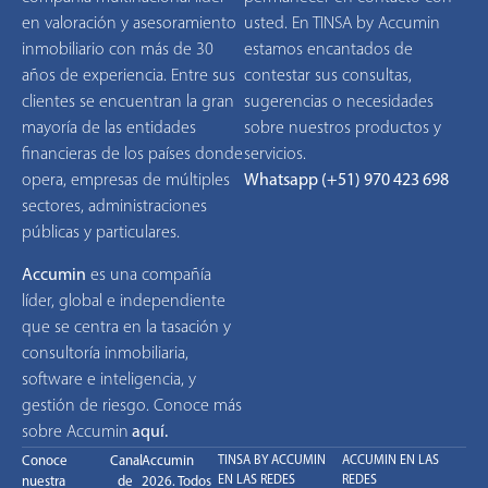
en valoración y asesoramiento
usted. En TINSA by Accumin
inmobiliario con más de 30
estamos encantados de
años de experiencia. Entre sus
contestar sus consultas,
clientes se encuentran la gran
sugerencias o necesidades
mayoría de las entidades
sobre nuestros productos y
financieras de los países donde
servicios.
opera, empresas de múltiples
Whatsapp (+51) 970 423 698
sectores, administraciones
públicas y particulares.
Accumin
es una compañía
líder, global e independiente
que se centra en la tasación y
consultoría inmobiliaria,
software e inteligencia, y
gestión de riesgo. Conoce más
sobre Accumin
aquí
.
Conoce
Canal
Accumin
TINSA BY ACCUMIN
ACCUMIN EN LAS
EN LAS REDES
REDES
nuestra
de
2026. Todos